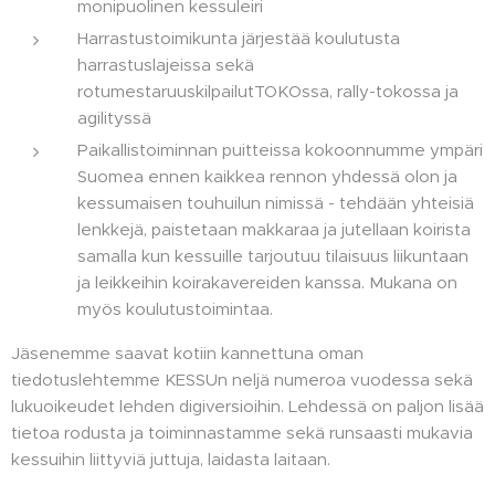
monipuolinen kessuleiri
Harrastustoimikunta järjestää koulutusta
harrastuslajeissa sekä
rotumestaruuskilpailutTOKOssa, rally-tokossa ja
agilityssä
Paikallistoiminnan puitteissa kokoonnumme ympäri
Suomea ennen kaikkea rennon yhdessä olon ja
kessumaisen touhuilun nimissä - tehdään yhteisiä
lenkkejä, paistetaan makkaraa ja jutellaan koirista
samalla kun kessuille tarjoutuu tilaisuus liikuntaan
ja leikkeihin koirakavereiden kanssa. Mukana on
myös koulutustoimintaa.
Jäsenemme saavat kotiin kannettuna oman
tiedotuslehtemme KESSUn neljä numeroa vuodessa sekä
lukuoikeudet lehden digiversioihin. Lehdessä on paljon lisää
tietoa rodusta ja toiminnastamme sekä runsaasti mukavia
kessuihin liittyviä juttuja, laidasta laitaan.