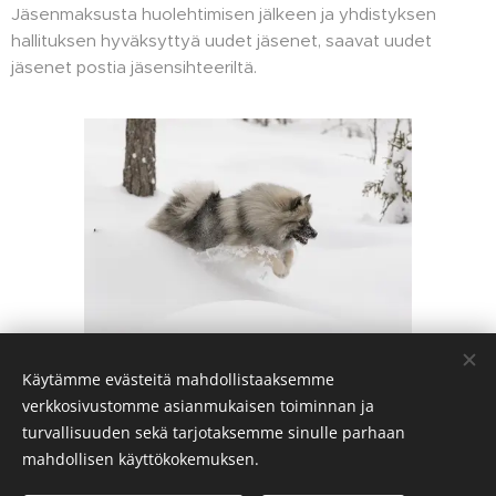
Jäsenmaksusta huolehtimisen jälkeen ja yhdistyksen
hallituksen hyväksyttyä uudet jäsenet, saavat uudet
jäsenet postia jäsensihteeriltä.
(C) Sami Ritoniemi
Käytämme evästeitä mahdollistaaksemme
verkkosivustomme asianmukaisen toiminnan ja
turvallisuuden sekä tarjotaksemme sinulle parhaan
Suomen Keeshond ry
mahdollisen käyttökokemuksen.
Kaikki oikeudet pidätetään 2026