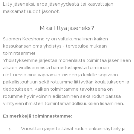
Liity jäseneksi, eroa jäsenyydestä tai kasvattajan
maksamat uudet jäsenet.
Miksi liittyä jäseneksi?
Suomen Keeshond ry on valtakunnallinen kaiken
kessukansan oma yhdistys - tervetuloa mukaan
toimintaamme!
Yhdistyksemme järjestää monenlaista toimintaa jäsenilleen
alkaen virallisemmista harrastuslajeista toiminnan
ulottuessa aina vapaamuotoiseen ja kaikille sopivaan
paikallistouhuun sekä rotuumme liittyvään koulutukseen ja
tiedotukseen. Kaiken toimintamme tavoitteena on
rotumme hyvinvoinnin edistäminen sekä rodun parissa
viihtyvien ihmisten toimintamahdollisuuksien lisääminen.
Esimerkkejä toiminnastamme:
Vuosittain järjestettävät rodun erikoisnäyttely ja