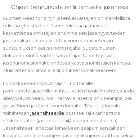
Ohjeet pennunostajien liittämiseksi jäseneksi
Suomen Keeshond ry:n jäsenkasvattajien on mahdollista
edistää yhdistyksen jäsenhankintaa ja maksaa
kasvattiensa omistajien ensimmäisen jäsenyysvuoden
jäsenmaksu. Jäseneksi liittäminen vaatii tietenkin
suostumuksen kasvatinomistajalta. Suostumusten
dokumentointia varten kasvattajan tulee täyttää
jäsenanomuslomake yhdessä kasvatinomistajien kanssa.
Muistattehan laitaa allekirjoitukset lomakkeeseen!
Lomakkeeseen kasvattajan ilmoittamille
pennunostajajäsenille mahtuu viiden henkilön yhteystiedot
allekirjoituksineen. Jos liitettäviä jäseniä on useampia, ole
ystävällinen ja täytä toinen lomake. Täytetty lomake
toimitetaan
jäsensihteerille
postitse tai skannattuna
sähköpostitse (jasensihteeri@suomenkeeshond.fi).
Jäsensihteeri lähettää lomakkeen saapumisen jälkeen
kasvattajalle maksuohjeet jäsenmaksujen suorittamiseksi.