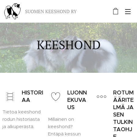
SUOMEN KEESHOND RY
KEESHOND
HISTORI
LUONN
ROTUM
AA
EKUVA
ÄÄRITE
US
LMÄ JA
Tietoa keeshond
SEN
rodun historiasta
Millainen on
TULKIN
ja alkuperästä.
keeshond?
TAOHJ
Entäpä kessun
E