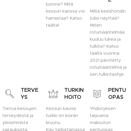
luonne? Mitä
kessun kanssa voi
Miltä keeshondin
harrastaa? Katso
tulisi näyttää?
täältä!
Miten
rotumääritelmää
kuuluu lukea ja
tulkita? Katso
täältä vuonna
2021 päivitetty
rotumääritelmä ja
sen tulkintaohje.
TERVE
TURKIN
PENTU
YS
HOITO
OPAS
Tietoa kessujen
Kessun kaunis
Yhdistyksen
terveydestä ja
turkki on koiran
tarjoama
yleisimmistä
kruunu.
maksuton
sairauksista.
Käy tarkistamassa
pentuopas