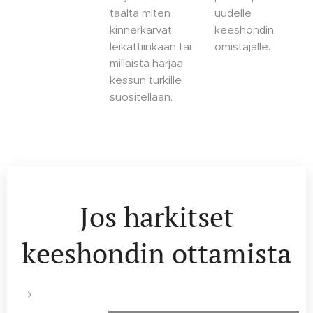
täältä miten
uudelle
kinnerkarvat
keeshondin
leikattiinkaan tai
omistajalle.
millaista harjaa
kessun turkille
suositellaan.
Jos harkitset
keeshondin ottamista