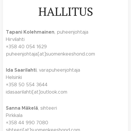
HALLITUS
Tapani
Kolehmainen
, puheenjohtaja
Hirvilahti
+358 40 054 1629
puheenjohtaja[at]suomenkeeshond.com
Ida Saarilahti
, varapuheenjohtaja
Helsinki
+358 50 554 3644
idasaarilahti[at]outlook.com
Sanna Mäkelä
, sihteeri
Pirkkala
+358 44 990 7080
sihteeri[at]suomenkeeshond.com