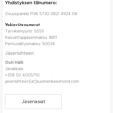
Yhdistyksen tilinumero:
Osuuspankki FI36 5730 0821 4924 08
Vakioviitenumerot
Tarvikemyynti: 5555
Kasvattajajäsenmaksu: 8811
Pentuvälitysmaksu: 50034
Jäsensihteeri
Outi Hälli
Janakkala
+358 50 4005710
jasensihteeri[at]suomenkeeshond.com
Jäsenasiat