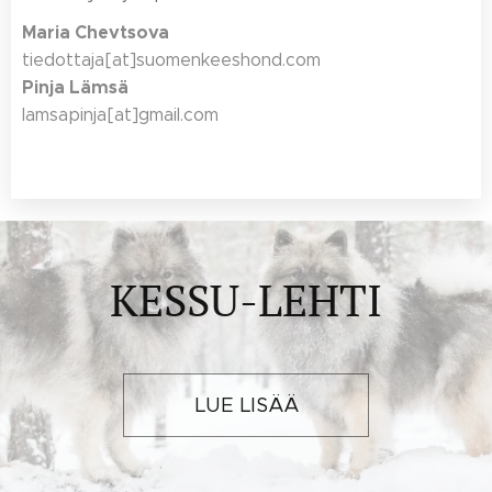
Maria Chevtsova
tiedottaja[at]suomenkeeshond.com
Pinja Lämsä
lamsapinja[at]gmail.com
KESSU-LEHTI
LUE LISÄÄ