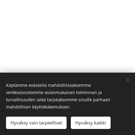
Käytämme evästeitä mahdollistaaksemme
verkkosivustomme asianmukaisen toiminnan ja
turvallisuuden sekä tarjotaksemme sinulle parhaan
Suomen Keeshond ry
mahdollisen käyttökokemuksen.
Kaikki oikeudet pidätetään 2026
Hyväksy vain tarpeelliset
Hyväksy kaikki
Luotu
Webnodella
Evästeet