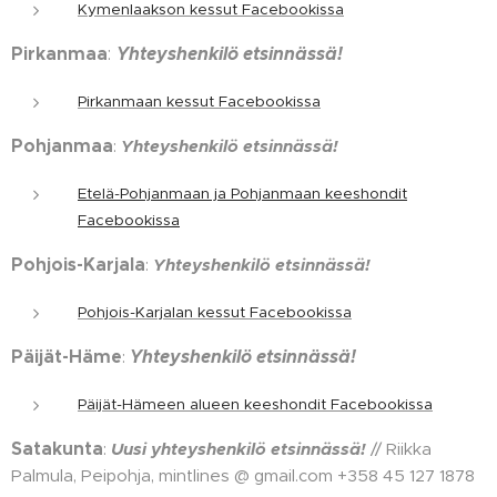
Kymenlaakson kessut Facebookissa
Pirkanmaa
Yhteyshenkilö etsinnässä!
:
Pirkanmaan kessut Facebookissa
Pohjanmaa
:
Yhteyshenkilö etsinnässä!
Etelä-Pohjanmaan ja Pohjanmaan keeshondit
Facebookissa
Pohjois-Karjala
:
Yhteyshenkilö etsinnässä!
Pohjois-Karjalan kessut Facebookissa
Päijät-Häme
Yhteyshenkilö etsinnässä!
:
Päijät-Hämeen alueen keeshondit Facebookissa
Satakunta
:
Uusi yhteyshenkilö etsinnässä!
// Riikka
Palmula, Peipohja, mintlines @ gmail.com +358 45 127 1878