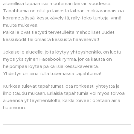
alueellisia tapaamisia muutaman kerran vuodessa.
Tapahtumia on ollut jo laidasta laitaan: makkaranpaistoa
koirametsässä, kessukävelyitä, rally-toko tunteja, ynnä
muuta mukavaa.
Paikalle ovat tietysti tervetulleita mahdolliset uudet
kessukodit tai omasta kessusta haaveilevat!
Jokaiselle alueelle, jolta löytyy yhteyshenkilö, on luotu
myös yksityinen Facebook ryhmä, jonka kautta on
helpompaa löytää paikallisia kessukavereita.
Yhdistys on aina ilolla tukemassa tapahtumia!
Kurkkaa tulevat tapahtumat, ota rohkeasti yhteyttä ja
ilmoittaudu mukaan. Erilaisia tapahtumia voi myös toivoa
alueensa yhteyshenkilöltä, kaikki toiveet otetaan aina
huomioon.