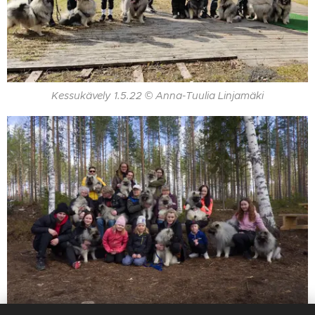
Kessukävely 1.5.22 © Anna-Tuulia Linjamäki