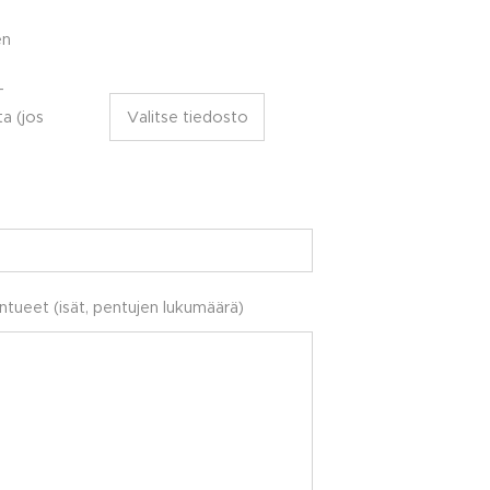
en
-
a (jos
Valitse tiedosto
tueet (isät, pentujen lukumäärä)