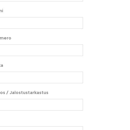
mi
umero
ka
os / Jalostustarkastus