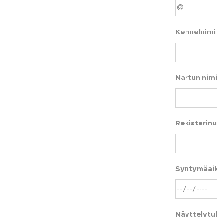
Kennelnimi
Nartun nimi
Rekisterin
Syntymäai
Näyttelytul