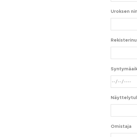
Uroksen ni
Rekisterin
Syntymäai
Näyttelytul
Omistaja