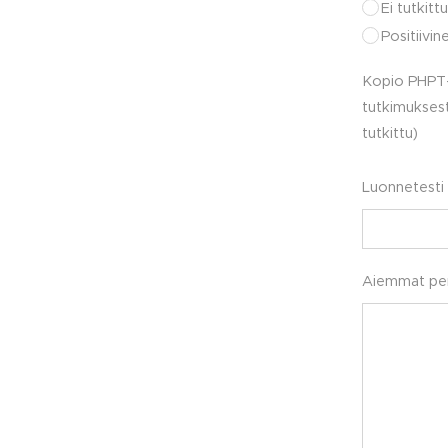
Ei tutkittu
Positiivin
Kopio PHPT
tutkimuksest
tutkittu)
Luonnetesti
Aiemmat pen