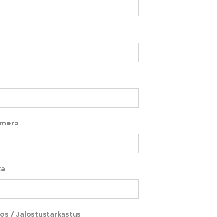
umero
ka
os / Jalostustarkastus