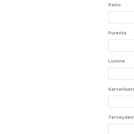
Paino
Purenta
Luonne
Karvanlaat
Terveydent