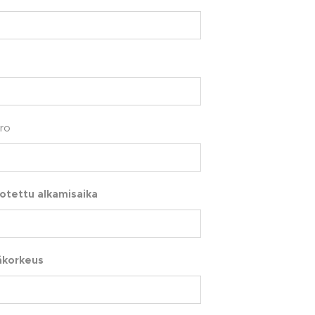
ro
otettu alkamisaika
äkorkeus