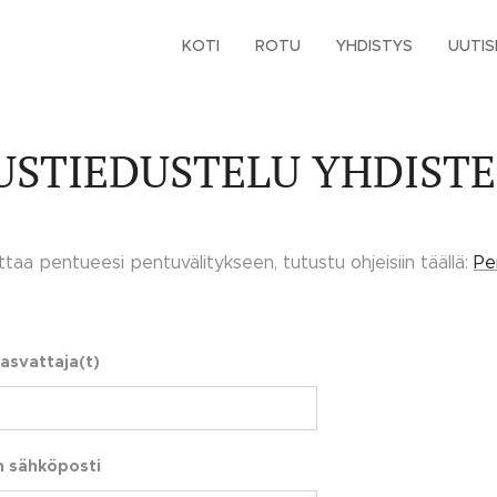
KOTI
ROTU
YHDISTYS
UUTIS
USTIEDUSTELU YHDIST
ittaa pentueesi pentuvälitykseen, tutustu ohjeisiin täällä:
Pe
asvattaja(t)
n sähköposti