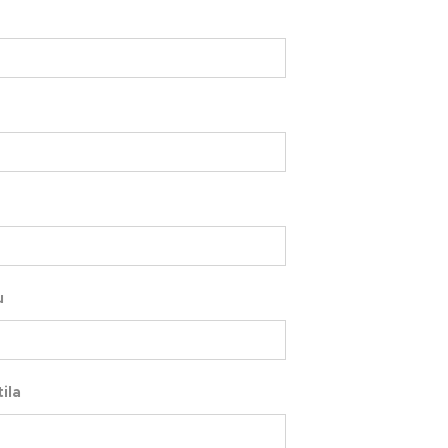
u
ila