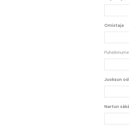
Omistaja
Puhelinnume
Juoksun od
Nartun säk