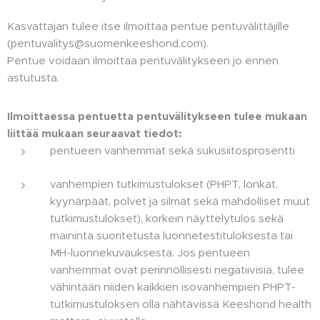
Kasvattajan tulee itse ilmoittaa pentue pentuvälittäjille
(pentuvalitys@suomenkeeshond.com).
Pentue voidaan ilmoittaa pentuvälitykseen jo ennen
astutusta.
Ilmoittaessa pentuetta pentuvälitykseen tulee mukaan
liittää mukaan seuraavat tiedot:
pentueen vanhemmat sekä sukusiitosprosentti
vanhempien tutkimustulokset (PHPT, lonkat,
kyynärpäät, polvet ja silmät sekä mahdolliset muut
tutkimustulokset), korkein näyttelytulos sekä
maininta suoritetusta luonnetestituloksesta tai
MH-luonnekuvauksesta. Jos pentueen
vanhemmat ovat perinnöllisesti negatiivisia, tulee
vähintään niiden kaikkien isovanhempien PHPT-
tutkimustuloksen olla nähtävissä Keeshond health