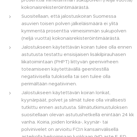
kokonaisrekisteröintimäärästä.
Suositellaan, että jalostuskoiran Suomessa
asuvien toisen polven jälkeläismäärä ei ylitä
kymmentä prosenttia viimeisimmän sukupolven
(neljä vuotta) kokonaisrekisteröintimäärästä.
Jalostukseen käytettävän koiran tulee olla ennen
astutusta testattu ensisijaisen lisäkilpirauhasen
liikatoimintaan (PHPT) liittyvän geenivirheen
toteamiseen käytettävällä geenitestillä
negatiivisella tuloksella tai sen tulee olla
perimältään negatiivinen.
Jalostukseen käytettävän koiran lonkat,
kyynärpäät, polvet ja silmät tulee olla virallisesti
tutkittu ennen astutusta. Silmätutkimustuloksen
suositellaan olevan astutushetkellä enintään 24 kk
vanha. Koiria, joiden lonkka-, kyynär- tai
polvinivelet on arvioitu FCI:n kansainvälisellä
asteikolla heikoimpaan luokkaan (HD aste E, ED