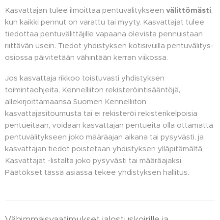
Kasvattajan tulee ilmoittaa pentuvälitykseen
välittömästi
,
kun kaikki pennut on varattu tai myyty. Kasvattajat tulee
tiedottaa pentuvälittäjille vapaana olevista pennuistaan
riittävän usein. Tiedot yhdistyksen kotisivuilla pentuvälitys-
osiossa päivitetään vähintään kerran viikossa.
Jos kasvattaja rikkoo toistuvasti yhdistyksen
toimintaohjeita, Kennelliiton rekisteröintisääntöjä,
allekirjoittamaansa Suomen Kennelliiton
kasvattajasitoumusta tai ei rekisteröi rekisterikelpoisia
pentueitaan, voidaan kasvattajan pentueita olla ottamatta
pentuvälitykseen joko määräajan aikana tai pysyvästi, ja
kasvattajan tiedot poistetaan yhdistyksen ylläpitämältä
Kasvattajat -listalta joko pysyvästi tai määräajaksi.
Päätökset tässä asiassa tekee yhdistyksen hallitus.
Vähimmäisvaatimukset jalostuskoirille ja