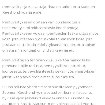
Pentuvälitys ja Kasvattaja -lista on tarkoitettu Suomen
Keeshond ry:n jäsenille.
Pentuvälitykseen otetaan vain puhdasrotuisia
rekisteröityjä tai rekisteröitäviä keeshondeja.
Pentuvälitykseen voidaan pentueiden lisäksi ottaa myös
koira, jolle etsitään sijoituskotia tai aikuinen koira, jolle
etsitään uutta kotia. Edellytyksenä tälle on, että koiran
omistaja (=sijoittaja) on yhdistyksen jäsen.
Pentuvälittäjien tehtäviin kuuluu kertoa mahdollisille
pennunostajille rodusta, sen tyypillisistä piirteistä,
luonteesta, terveystilanteesta sekä myös yhdistyksen
jalostuksen tavoiteohjelman suosituksista.
Suunnitellusta yhdistelmästä suositellaan pyytämään
Suomen Keeshond ry:n jalostustoimikunnan lausunto
hyvissä ajoin (ainakin 3 viikkoa) ennen suunniteltua
astutusta. Käsittelylausunto on voimassa kaksi vuotta.