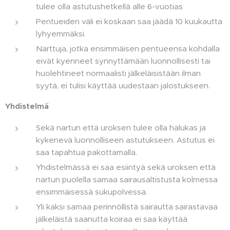
tulee olla astutushetkellä alle 6-vuotias
Pentueiden väli ei koskaan saa jäädä 10 kuukautta
lyhyemmäksi.
Narttuja, jotka ensimmäisen pentueensa kohdalla
eivät kyenneet synnyttämään luonnollisesti tai
huolehtineet normaalisti jälkeläisistään ilman
syytä, ei tulisi käyttää uudestaan jalostukseen.
Yhdistelmä
Sekä nartun että uroksen tulee olla halukas ja
kykenevä luonnolliseen astutukseen. Astutus ei
saa tapahtua pakottamalla.
Yhdistelmässä ei saa esiintyä sekä uroksen että
nartun puolella samaa sairausaltistusta kolmessa
ensimmäisessä sukupolvessa.
Yli kaksi samaa perinnöllistä sairautta sairastavaa
jälkeläistä saanutta koiraa ei saa käyttää