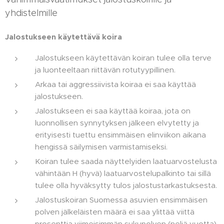
yhdistelmille
Jalostukseen käytettävä koira
Jalostukseen käytettävän koiran tulee olla terve
ja luonteeltaan riittävän rotutyypillinen.
Arkaa tai aggressiivista koiraa ei saa käyttää
jalostukseen.
Jalostukseen ei saa käyttää koiraa, jota on
luonnollisen synnytyksen jälkeen elvytetty ja
erityisesti tuettu ensimmäisen elinviikon aikana
hengissä säilymisen varmistamiseksi.
Koiran tulee saada näyttelyiden laatuarvostelusta
vähintään H (hyvä) laatuarvostelupalkinto tai sillä
tulee olla hyväksytty tulos jalostustarkastuksesta.
Jalostuskoiran Suomessa asuvien ensimmäisen
polven jälkeläisten määrä ei saa ylittää viittä
prosenttia viimeisimmän sukupolven (neljä vuotta)