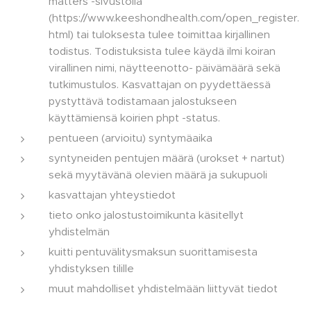
matters -sivustolla
(https://www.keeshondhealth.com/open_register.
html) tai tuloksesta tulee toimittaa kirjallinen
todistus. Todistuksista tulee käydä ilmi koiran
virallinen nimi, näytteenotto- päivämäärä sekä
tutkimustulos. Kasvattajan on pyydettäessä
pystyttävä todistamaan jalostukseen
käyttämiensä koirien phpt -status.
pentueen (arvioitu) syntymäaika
syntyneiden pentujen määrä (urokset + nartut)
sekä myytävänä olevien määrä ja sukupuoli
kasvattajan yhteystiedot
tieto onko jalostustoimikunta käsitellyt
yhdistelmän
kuitti pentuvälitysmaksun suorittamisesta
yhdistyksen tilille
muut mahdolliset yhdistelmään liittyvät tiedot