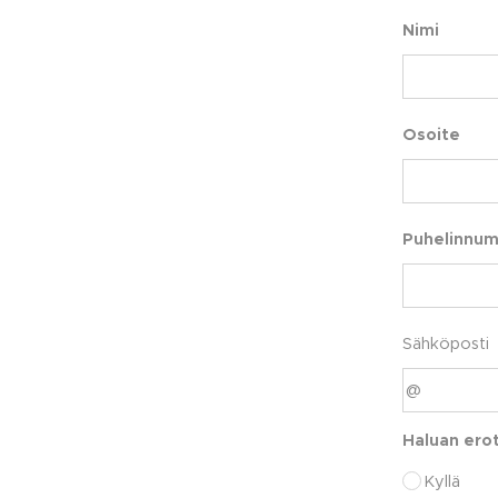
Nimi
Osoite
Puhelinnu
Sähköposti
Haluan ero
Kyllä