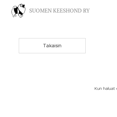
SUOMEN KEESHOND RY
Takaisin
Kun haluat 