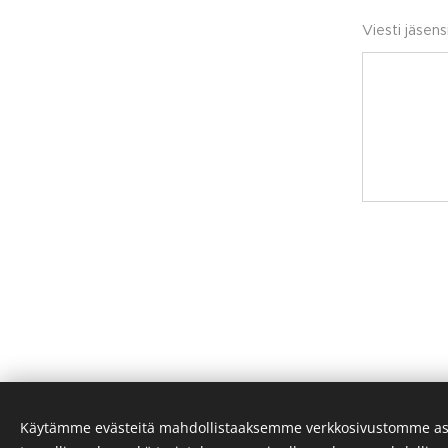
Viesti jäsens
Käytämme evästeitä mahdollistaaksemme verkkosivustomme as
Suomen Keeshond ry