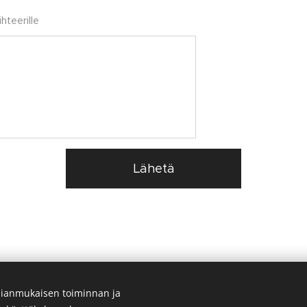
ihteerille
Lähetä
ianmukaisen toiminnan ja