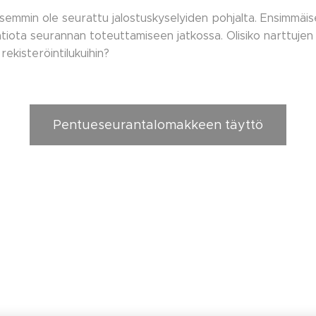
aisemmin ole seurattu jalostuskyselyiden pohjalta. Ensimmä
atiota seurannan toteuttamiseen jatkossa. Olisiko narttujen
rekisteröintilukuihin?
Pentueseurantalomakkeen täyttö