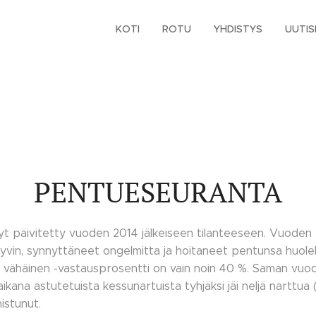
KOTI
ROTU
YHDISTYS
UUTIS
PENTUESEURANTA
t päivitetty vuoden 2014 jälkeiseen tilanteeseen. Vuoden
yvin, synnyttäneet ongelmitta ja hoitaneet pentunsa huolel
 vähäinen -vastausprosentti on vain noin 40 %. Saman vuod
ana astutetuista kessunartuista tyhjäksi jäi neljä narttua 
istunut.