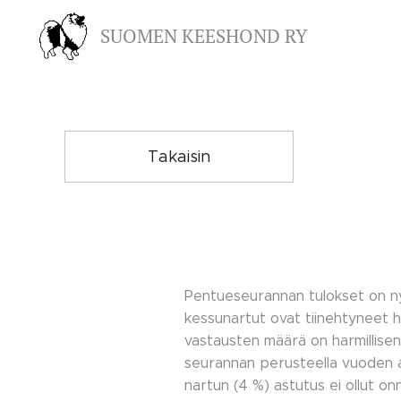
SUOMEN KEESHOND RY
Takaisin
Pentueseurannan tulokset on ny
kessunartut ovat tiinehtyneet h
vastausten määrä on harmillisen
seurannan perusteella vuoden aik
nartun (4 %) astutus ei ollut onn