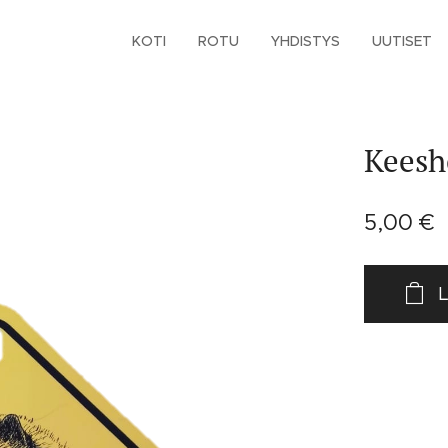
KOTI
ROTU
YHDISTYS
UUTISET
Keesh
5,00
€
L