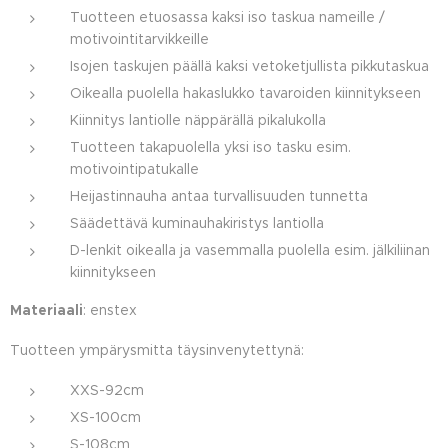
Tuotteen etuosassa kaksi iso taskua nameille /
motivointitarvikkeille
Isojen taskujen päällä kaksi vetoketjullista pikkutaskua
Oikealla puolella hakaslukko tavaroiden kiinnitykseen
Kiinnitys lantiolle näppärällä pikalukolla
Tuotteen takapuolella yksi iso tasku esim.
motivointipatukalle
Heijastinnauha antaa turvallisuuden tunnetta
Säädettävä kuminauhakiristys lantiolla
D-lenkit oikealla ja vasemmalla puolella esim. jälkiliinan
kiinnitykseen
Materiaali
: enstex
Tuotteen ympärysmitta täysinvenytettynä:
XXS-92cm
XS-100cm
S-108cm