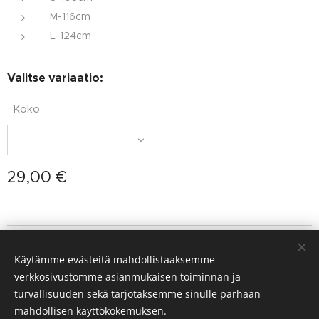
M-116cm
L-124cm
Valitse variaatio:
Koko
29,00
€
Suomen Keeshond ry
Käytämme evästeitä mahdollistaaksemme
Kaikki oikeudet pidätetään 2026
verkkosivustomme asianmukaisen toiminnan ja
Luotu
Webnodella
Evästeet
turvallisuuden sekä tarjotaksemme sinulle parhaan
mahdollisen käyttökokemuksen.