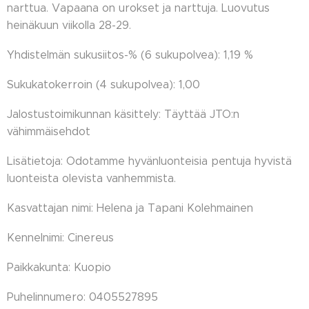
narttua. Vapaana on urokset ja narttuja. Luovutus
heinäkuun viikolla 28-29.
Yhdistelmän sukusiitos-% (6 sukupolvea): 1,19 %
Sukukatokerroin (4 sukupolvea): 1,00
Jalostustoimikunnan käsittely: Täyttää JTO:n
vähimmäisehdot
Lisätietoja: Odotamme hyvänluonteisia pentuja hyvistä
luonteista olevista vanhemmista.
Kasvattajan nimi: Helena ja Tapani Kolehmainen
Kennelnimi: Cinereus
Paikkakunta: Kuopio
Puhelinnumero: 0405527895