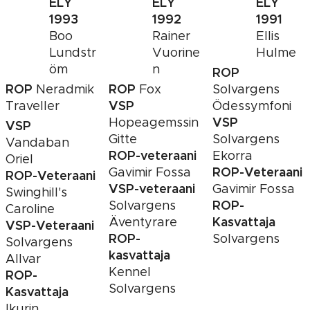
ELY
ELY
ELY
1993
1992
1991
Boo
Rainer
Ellis
Lundstr
Vuorine
Hulme
öm
n
ROP
ROP
ROP
Neradmik
Fox
Solvargens
VSP
Traveller
Ödessymfoni
VSP
Hopeagemssin
VSP
Gitte
Solvargens
Vandaban
ROP-veteraani
Ekorra
Oriel
ROP-Veteraani
Gavimir Fossa
ROP-Veteraani
VSP-veteraani
Gavimir Fossa
Swinghill's
ROP-
Solvargens
Caroline
Kasvattaja
Äventyrare
VSP-Veteraani
ROP-
Solvargens
Solvargens
kasvattaja
Allvar
Kennel
ROP-
Solvargens
Kasvattaja
Ikurin