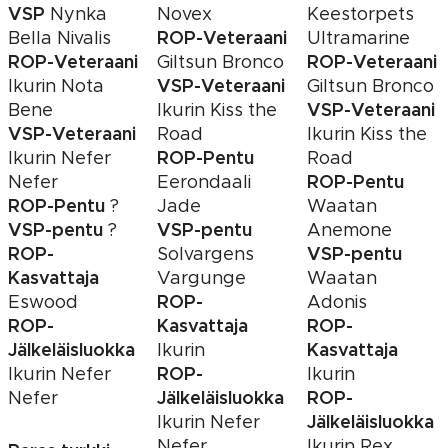
VSP
Nynka
Novex
Keestorpets
ROP-Veteraani
Bella Nivalis
Ultramarine
ROP-Veteraani
ROP-Veteraani
Giltsun Bronco
VSP-Veteraani
Ikurin Nota
Giltsun Bronco
VSP-Veteraani
Bene
Ikurin Kiss the
VSP-Veteraani
Road
Ikurin Kiss the
ROP-Pentu
Ikurin Nefer
Road
ROP-Pentu
Nefer
Eerondaali
ROP-Pentu
?
Jade
Waatan
VSP-pentu
VSP-pentu
?
Anemone
ROP-
VSP-pentu
Solvargens
Kasvattaja
Vargunge
Waatan
ROP-
Eswood
Adonis
ROP-
Kasvattaja
ROP-
Jälkeläisluokka
Kasvattaja
Ikurin
ROP-
Ikurin Nefer
Ikurin
Jälkeläisluokka
ROP-
Nefer
Jälkeläisluokka
Ikurin Nefer
Nefer
Ikurin Rex