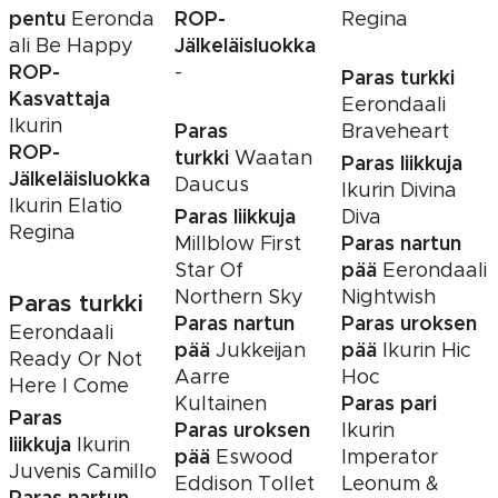
pentu
ROP-
Eeronda
Regina
Jälkeläisluokka
ali Be Happy
ROP-
-
Paras turkki
Kasvattaja
Eerondaali
Ikurin
Paras
Braveheart
ROP-
turkki
Waatan
Paras liikkuja
Jälkeläisluokka
Daucus
Ikurin Divina
Ikurin Elatio
Paras liikkuja
Diva
Regina
Paras nartun
Millblow First
pää
Star Of
Eerondaali
Northern Sky
Nightwish
Paras turkki
Paras nartun
Paras uroksen
Eerondaali
pää
pää
Jukkeijan
Ikurin Hic
Ready Or Not
Aarre
Hoc
Here I Come
Paras pari
Kultainen
Paras
Paras uroksen
Ikurin
liikkuja
Ikurin
pää
Eswood
Imperator
Juvenis Camillo
Eddison Tollet
Leonum &
Paras nartun