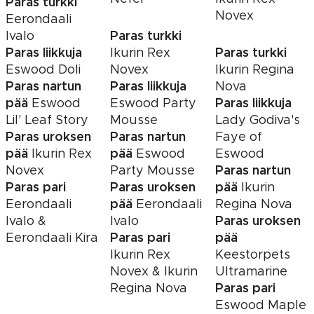
Paras turkki
Novex
Eerondaali
Paras turkki
Ivalo
Paras liikkuja
Paras turkki
Ikurin Rex
Eswood Doli
Novex
Ikurin Regina
Paras nartun
Paras liikkuja
Nova
pää
Paras liikkuja
Eswood
Eswood Party
Lil' Leaf Story
Mousse
Lady Godiva's
Paras uroksen
Paras nartun
Faye of
pää
pää
Ikurin Rex
Eswood
Eswood
Paras nartun
Novex
Party Mousse
Paras pari
Paras uroksen
pää
Ikurin
pää
Eerondaali
Eerondaali
Regina Nova
Paras uroksen
Ivalo &
Ivalo
Paras pari
pää
Eerondaali Kira
Ikurin Rex
Keestorpets
Novex & Ikurin
Ultramarine
Paras pari
Regina Nova
Eswood Maple