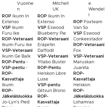
Vuorine
Mitchell
e
n
UK
Wendel
l
ROP
ROP
Ikurin In
Ikurin In
ROP
Extenso
Extenso
Foxteam
VSP
VSP
Ikurin
Eswood
Van So
VSP
Furu Ike
Blueberry Pie
Eswood
ROP-Veteraani
ROP-Veteraani
Conkeestador
ROP-Veteraani
Ikurin Furu Ike
Eräpirtin
VSP-Veteraani
Daffodil
Fox
VSP-Veteraani
VSP-Veteraani
Ikurin Ge Balk
ROP-Pentu
-
Yllabo Buster
Maruskan
VSP-pentu
ROP-Pentu
-
Juanita
ROP-
ROP-
Helskon Libre
Kasvattaja
Kasvattaja
Luise
VSP-pentu
Ikurin
Helskon
ROP-
ROP-
Giltsun Brono
Jälkeläisluokka
ROP-
Jälkeläisluokka
Kasvattaja
Jo-Lyn's Pied
Lohamras