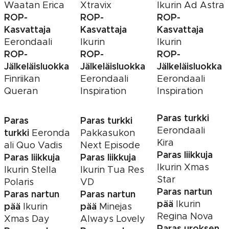
Waatan Erica
Xtravix
Ikurin Ad Astra
ROP-
ROP-
ROP-
Kasvattaja
Kasvattaja
Kasvattaja
Eerondaali
Ikurin
Ikurin
ROP-
ROP-
ROP-
Jälkeläisluokka
Jälkeläisluokka
Jälkeläisluokka
Finriikan
Eerondaali
Eerondaali
Queran
Inspiration
Inspiration
Paras turkki
Paras
Paras turkki
Eerondaali
turkki
Eeronda
Pakkasukon
Kira
ali Quo Vadis
Next Episode
Paras liikkuja
Paras liikkuja
Paras liikkuja
Ikurin Xmas
Ikurin Stella
Ikurin Tua Res
Star
Polaris
VD
Paras nartun
Paras nartun
Paras nartun
pää
Ikurin
pää
pää
Ikurin
Minejas
Regina Nova
Xmas Day
Always Lovely
Paras uroksen