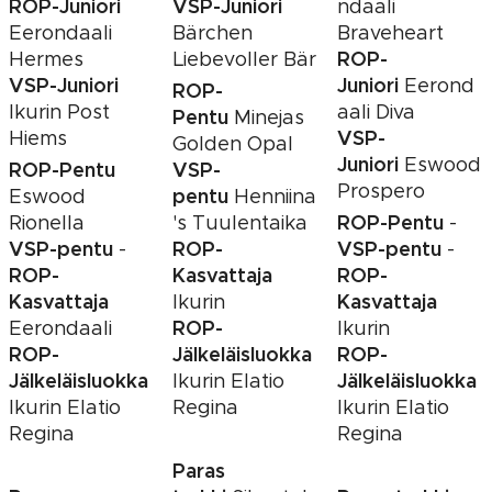
ROP-Juniori
VSP-Juniori
ndaali
Eerondaali
Bärchen
Braveheart
ROP-
Hermes
Liebevoller Bär
VSP-Juniori
Juniori
Eerond
ROP-
Ikurin Post
aali Diva
Pentu
Minejas
VSP-
Hiems
Golden Opal
Juniori
Eswood
ROP-Pentu
VSP-
Prospero
pentu
Eswood
Henniina
ROP-Pentu
Rionella
's Tuulentaika
-
VSP-pentu
ROP-
VSP-pentu
-
-
ROP-
Kasvattaja
ROP-
Kasvattaja
Kasvattaja
Ikurin
ROP-
Eerondaali
Ikurin
ROP-
Jälkeläisluokka
ROP-
Jälkeläisluokka
Jälkeläisluokka
Ikurin Elatio
Ikurin Elatio
Regina
Ikurin Elatio
Regina
Regina
Paras