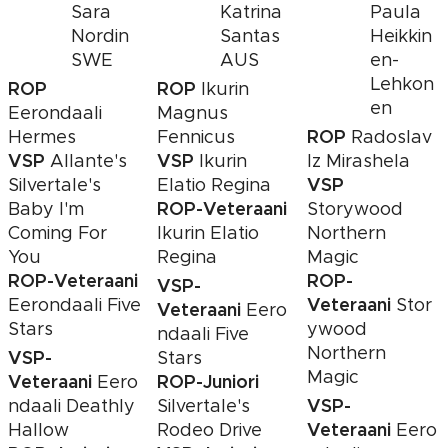
Sara
Katrina
Paula
Nordin
Santas
Heikkin
SWE
AUS
en-
Lehkon
ROP
ROP
Ikurin
en
Eerondaali
Magnus
ROP
Hermes
Fennicus
Radoslav
VSP
VSP
Allante's
Ikurin
Iz Mirashela
VSP
Silvertale's
Elatio Regina
ROP-Veteraani
Baby I'm
Storywood
Coming For
Ikurin Elatio
Northern
You
Regina
Magic
ROP-Veteraani
ROP-
VSP-
Veteraani
Eerondaali Five
Stor
Veteraani
Eero
Stars
ywood
ndaali Five
Northern
VSP-
Stars
Magic
Veteraani
ROP-Juniori
Eero
VSP-
ndaali Deathly
Silvertale's
Veteraani
Hallow
Rodeo Drive
Eero