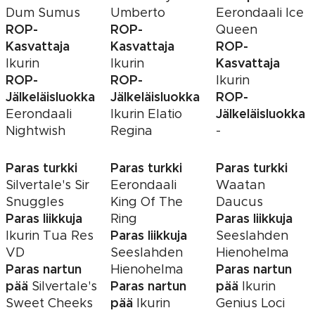
Dum Sumus
Umberto
Eerondaali Ice
ROP-
ROP-
Queen
Kasvattaja
Kasvattaja
ROP-
Kasvattaja
Ikurin
Ikurin
ROP-
ROP-
Ikurin
Jälkeläisluokka
Jälkeläisluokka
ROP-
Jälkeläisluokka
Eerondaali
Ikurin Elatio
Nightwish
Regina
-
Paras turkki
Paras turkki
Paras turkki
Silvertale's Sir
Eerondaali
Waatan
Snuggles
King Of The
Daucus
Paras liikkuja
Paras liikkuja
Ring
Paras liikkuja
Ikurin Tua Res
Seeslahden
VD
Seeslahden
Hienohelma
Paras nartun
Paras nartun
Hienohelma
pää
Paras nartun
pää
Silvertale's
Ikurin
pää
Sweet Cheeks
Ikurin
Genius Loci