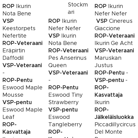
Stockm
ROP
ROP
Ikurin
Ikurin
ari
Nota Bene
Nefer Nefer
VSP
ROP
VSP
Ikurin
Cinereus
Keestorpets
Nefer Nefer
Giaccione
VSP
ROP-Veteraani
Nefertite
Ikurin
ROP-Veteraani
Nota Bene
Ikurin Ge Acht
ROP-Veteraani
VSP-Veteraani
Eräpirtin
Daffodil
Pes Anserinus
Maruskan
VSP-Veteraani
Queen
Justus
VSP-Veteraani
ROP-Pentu
-
-
ROP-Pentu
VSP-pentu
-
-
ROP-Pentu
ROP-
Eswood Maple
Kasvattaja
Mousse
Eswood Tiny
VSP-pentu
Strawberry
Ikurin
VSP-pentu
ROP-
Eswood Maple
Jälkeläisluokka
Leaf
Eswood
ROP-
Tangleberry
Piccadillycircus
Kasvattaja
ROP-
Del Monte