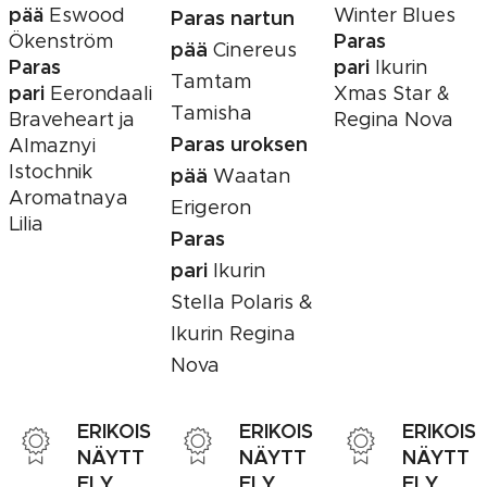
pää
Eswood
Winter Blues
Paras nartun
Paras
Ökenström
pää
Cinereus
Paras
pari
Ikurin
Tamtam
pari
Eerondaali
Xmas Star &
Tamisha
Braveheart ja
Regina Nova
Paras uroksen
Almaznyi
Istochnik
pää
Waatan
Aromatnaya
Erigeron
Lilia
Paras
pari
Ikurin
Stella Polaris &
Ikurin Regina
Nova
ERIKOIS
ERIKOIS
ERIKOIS
NÄYTT
NÄYTT
NÄYTT
ELY
ELY
ELY