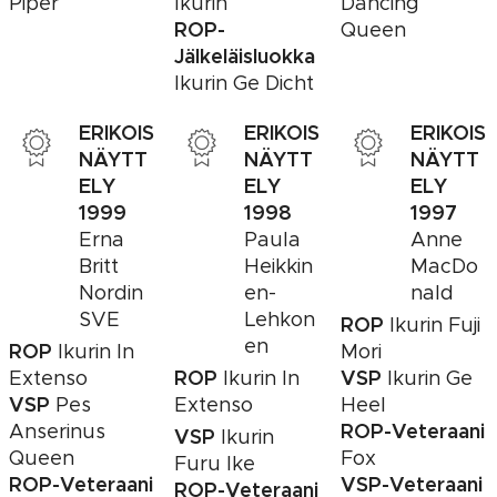
Piper
Ikurin
Dancing
ROP-
Queen
Jälkeläisluokka
Ikurin Ge Dicht
ERIKOIS
ERIKOIS
ERIKOIS
NÄYTT
NÄYTT
NÄYTT
ELY
ELY
ELY
1999
1998
1997
Erna
Paula
Anne
Britt
Heikkin
MacDo
Nordin
en-
nald
SVE
Lehkon
ROP
Ikurin Fuji
en
ROP
Ikurin In
Mori
ROP
VSP
Extenso
Ikurin In
Ikurin Ge
VSP
Pes
Extenso
Heel
ROP-Veteraani
Anserinus
VSP
Ikurin
Queen
Fox
Furu Ike
ROP-Veteraani
VSP-Veteraani
ROP-Veteraani