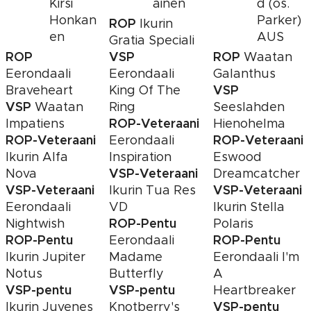
Kirsi
ainen
d (os.
Honkan
Parker)
ROP
Ikurin
en
AUS
Gratia Speciali
ROP
VSP
ROP
Waatan
Eerondaali
Eerondaali
Galanthus
VSP
Braveheart
King Of The
VSP
Waatan
Ring
Seeslahden
ROP-Veteraani
Impatiens
Hienohelma
ROP-Veteraani
ROP-Veteraani
Eerondaali
Ikurin Alfa
Inspiration
Eswood
VSP-Veteraani
Nova
Dreamcatcher
VSP-Veteraani
VSP-Veteraani
Ikurin Tua Res
Eerondaali
VD
Ikurin Stella
ROP-Pentu
Nightwish
Polaris
ROP-Pentu
ROP-Pentu
Eerondaali
Ikurin Jupiter
Madame
Eerondaali I'm
Notus
Butterfly
A
VSP-pentu
VSP-pentu
Heartbreaker
VSP-pentu
Ikurin Juvenes
Knotberry's