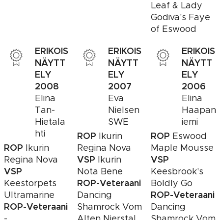
Leaf & Lady
Godiva's Faye
of Eswood
ERIKOIS
ERIKOIS
ERIKOIS
NÄYTT
NÄYTT
NÄYTT
ELY
ELY
ELY
2008
2007
2006
Elina
Eva
Elina
Tan-
Nielsen
Haapan
Hietala
SWE
iemi
hti
ROP
ROP
Ikurin
Eswood
ROP
Ikurin
Regina Nova
Maple Mousse
VSP
VSP
Regina Nova
Ikurin
VSP
Nota Bene
Keesbrook's
ROP-Veteraani
Keestorpets
Boldly Go
ROP-Veteraani
Ultramarine
Dancing
ROP-Veteraani
Shamrock Vom
Dancing
-
Alten Nierstal
Shamrock Vom