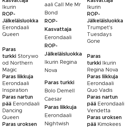
Kasvattaja
Kasvattaja
aali Call Me Mr
Ikurin
Ikurin
Bond
ROP-
ROP-
Jälkeläisluokka
Jälkeläisluokka
ROP-
Eerondaali
Trumpet's
Kasvattaja
Queen
Tuesdays
Eerondaali
Gone
ROP-
Paras
Jälkeläisluokka
turkki
Paras
Storywo
Ikurin Regina
turkki
od Northern
Ikurin
Magic
Regina Nova
Nova
Paras liikkuja
Paras liikkuja
Paras turkki
Eerondaali
Eerondaali
Inspiration
Quo Vadis
Bolo Demell
Paras nartun
Paras nartun
Caesar
pää
pää
Eerondaali
Eerondaali
Paras liikkuja
Dancing
Vendetta
Eerondaali
Paras uroksen
Queen
Nightwish
Paras uroksen
pää
Kimokees