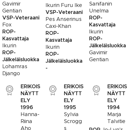
Gavimir
Sanifanin
Ikurin Furu Ike
Gentian
Unelma
VSP-Veteraani
VSP-Veteraani
ROP-
Pes Anserinus
Kasvattaja
Fox
Caxi-Khan
ROP-
Ikurin
ROP-
Kasvattaja
ROP-
Kasvattaja
Jälkeläisluokka
Ikurin
Ikurin
ROP-
Gavimir
ROP-
Jälkeläisluokka
Gentian
Jälkeläisluokka
Lohamras
-
Django
ERIKOIS
ERIKOIS
ERIKOIS
NÄYTT
NÄYTT
NÄYTT
ELY
ELY
ELY
1996
1995
1994
Hanna-
Sylvia
Marja
Riina
Scrogg
Talvitie
Aho
s
ROP
Jo-Lyn's