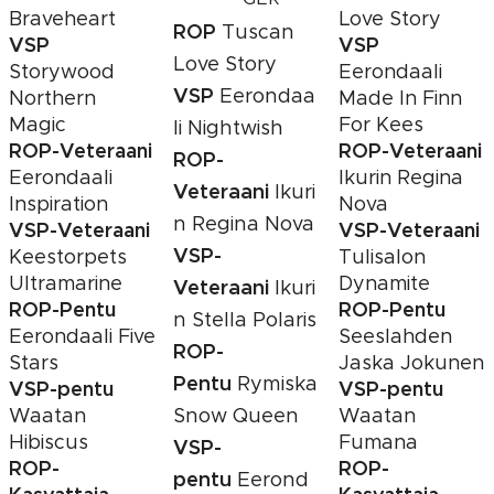
Braveheart
Love Story
ROP
Tuscan
VSP
VSP
Love Story
Storywood
Eerondaali
VSP
Eerondaa
Northern
Made In Finn
Magic
For Kees
li Nightwish
ROP-Veteraani
ROP-Veteraani
ROP-
Eerondaali
Ikurin Regina
Veteraani
Ikuri
Inspiration
Nova
n Regina Nova
VSP-Veteraani
VSP-Veteraani
VSP-
Keestorpets
Tulisalon
Ultramarine
Dynamite
Veteraani
Ikuri
ROP-Pentu
ROP-Pentu
n Stella Polaris
Eerondaali Five
Seeslahden
ROP-
Stars
Jaska Jokunen
Pentu
Rymiska
VSP-pentu
VSP-pentu
Snow Queen
Waatan
Waatan
Hibiscus
Fumana
VSP-
ROP-
ROP-
pentu
Eerond