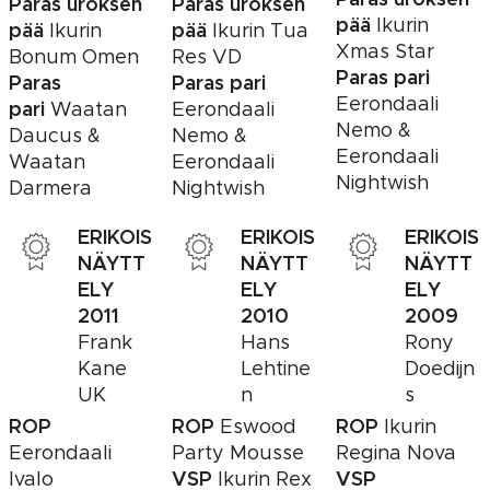
Paras uroksen
Paras uroksen
pää
Ikurin
pää
pää
Ikurin
Ikurin Tua
Xmas Star
Bonum Omen
Res VD
Paras pari
Paras
Paras pari
Eerondaali
pari
Waatan
Eerondaali
Nemo &
Daucus &
Nemo &
Eerondaali
Waatan
Eerondaali
Nightwish
Darmera
Nightwish
ERIKOIS
ERIKOIS
ERIKOIS
NÄYTT
NÄYTT
NÄYTT
ELY
ELY
ELY
2011
2010
2009
Frank
Hans
Rony
Kane
Lehtine
Doedijn
UK
n
s
ROP
ROP
ROP
Eswood
Ikurin
Eerondaali
Party Mousse
Regina Nova
VSP
VSP
Ivalo
Ikurin Rex