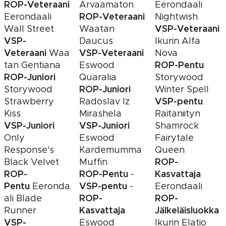
ROP-Veteraani
Arvaamaton
Eerondaali
ROP-Veteraani
Eerondaali
Nightwish
VSP-Veteraani
Wall Street
Waatan
VSP-
Daucus
Ikurin Alfa
Veteraani
VSP-Veteraani
Waa
Nova
ROP-Pentu
tan Gentiana
Eswood
ROP
-Juniori
Quaralia
Storywood
ROP-Juniori
Storywood
Winter Spell
VSP-pentu
Strawberry
Radoslav Iz
Kiss
Mirashela
Raitaniityn
VSP-Juniori
VSP-Juniori
Shamrock
Only
Eswood
Fairytale
Response's
Kardemumma
Queen
ROP-
Black Velvet
Muffin
ROP-
ROP-Pentu
Kasvattaja
-
Pentu
VSP-pentu
Eeronda
-
Eerondaali
ROP-
ROP-
ali Blade
Kasvattaja
Jälkeläisluokka
Runner
VSP-
Eswood
Ikurin Elatio