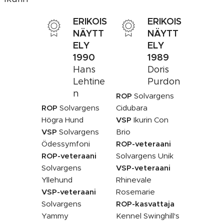
ERIKOIS
ERIKOIS
NÄYTT
NÄYTT
ELY
ELY
1990
1989
Hans
Doris
Lehtine
Purdon
n
ROP
Solvargens
ROP
Solvargens
Cidubara
Högra Hund
VSP
Ikurin Con
VSP
Solvargens
Brio
Ödessymfoni
ROP-veteraani
ROP-veteraani
Solvargens Unik
Solvargens
VSP-veteraani
Yllehund
Rhinevale
VSP-veteraani
Rosemarie
Solvargens
ROP-kasvattaja
Yammy
Kennel Swinghill's