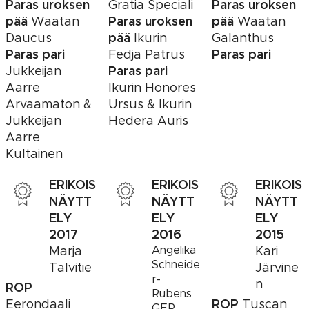
Paras uroksen
Paras uroksen
Gratia Speciali
pää
Paras uroksen
pää
Waatan
Waatan
pää
Daucus
Ikurin
Galanthus
Paras pari
Paras pari
Fedja Patrus
Paras pari
Jukkeijan
Aarre
Ikurin Honores
Arvaamaton &
Ursus & Ikurin
Jukkeijan
Hedera Auris
Aarre
Kultainen
ERIKOIS
ERIKOIS
ERIKOIS
NÄYTT
NÄYTT
NÄYTT
ELY
ELY
ELY
2017
2016
2015
Angelika
Marja
Kari
Schneide
Talvitie
Järvine
r-
n
ROP
Rubens
ROP
Eerondaali
Tuscan
GER