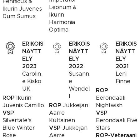
Fennicus &
Leonum &
Ikurin Juvenes
Ikurin
Dum Sumus
Harmonia
Optima
ERIKOIS
ERIKOIS
ERIKOIS
NÄYTT
NÄYTT
NÄYTT
ELY
ELY
ELY
2023
2022
2021
Carolin
Susann
Leni
e Kisko
e
Finne
UK
Wendel
ROP
l
ROP
Ikurin
Eerondaali
ROP
Juvenis Camillo
Jukkeijan
Nightwish
VSP
VSP
Aarre
Silvertale's
Kultainen
Eerondaali Five
VSP
Blue Winter
Jukkeijan
Stars
ROP-Veteraani
Rose
Aarre