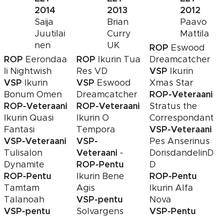
2014
2013
2012
Saija
Brian
Paavo
Juutilai
Curry
Mattila
nen
UK
ROP
Eswood
ROP
ROP
Eerondaa
Ikurin Tua
Dreamcatcher
VSP
li Nightwish
Res VD
Ikurin
VSP
VSP
Ikurin
Eswood
Xmas Star
ROP-Veteraani
Bonum Omen
Dreamcatcher
ROP-Veteraani
ROP-Veteraani
Stratus the
Ikurin Quasi
Ikurin O
Correspondant
VSP-Veteraani
Fantasi
Tempora
VSP-Veteraani
VSP-
Pes Anserinus
Veteraani
Tulisalon
-
DorisdandelinD
ROP-Pentu
Dynamite
D
ROP-Pentu
ROP-Pentu
Ikurin Bene
Tamtam
Agis
Ikurin Alfa
VSP-pentu
Talanoah
Nova
VSP-pentu
VSP-Pentu
Solvargens