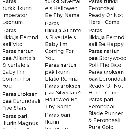
Paras
turkki
Paras turkki
Silvertal
turkki
Ikurin
e's Hallowed
Eerondaali
Imperator
Be Thy Name
Ready Or Not
Leonum
Here I Come
Paras
Paras
liikkuja
Paras
Allante'
liikkuja
liikkuja
Eerond
s Silvertale's
Eerond
aali Vito
Baby I'm
aali Be Happy
Paras nartun
Paras nartun
Coming For
pää
pää
Allante's
You
Storywood
Paras nartun
Silvertale's
Roll The Dice
pää
Paras uroksen
Baby I'm
Ikurin
pää
Coming For
Elatio Regina
Eerondaali
Paras uroksen
You
Ready Or Not
pää
Silvertale's
Here I Come
Paras uroksen
Paras pari
Hallowed Be
pää
Eerondaali
Thy Name
Eerondaali
Five Stars
Blade Runner
Paras pari
Paras pari
& Eerondaali
Ikurin
Ikurin Magnus
Pure Gold
Imperator