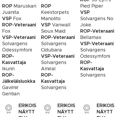
ROP
ROP
Maruskan
Pied Piper
VSP
Juanita
Keestorpets
VSP
Fox
Manolito
Solvargens No
ROP-Veteraani
VSP
Vanwall
Joke
ROP-Veteraani
Fox
Sioux Maid
VSP-Veteraani
ROP-Veteraani
Bellamax
VSP-Veteraani
Solvargens
Solvargens
Ödessymfoni
Cidubara
Solvargens
ROP-
VSP-Veteraani
Ödessymfoni
Kasvattaja
ROP-
Solvargens
Kasvattaja
Ikurin
Amiral
ROP-
ROP-
Solvargens
Jälkeläisluokka
Kasvattaja
Gavimir
Solvargens
Gentian
ERIKOIS
ERIKOIS
ERIKOIS
NÄYTT
NÄYTT
NÄYTT